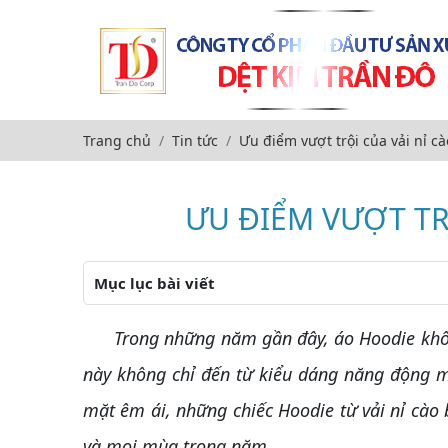
Trang chủ
Tin tức
Ưu điểm vượt trội của vải nỉ c
ƯU ĐIỂM VƯỢT TR
Mục lục bài viết
Trong những năm gần đây, áo Hoodie không c
này không chỉ đến từ kiểu dáng năng động mà
mặt êm ái, những chiếc Hoodie từ vải nỉ cào 
và mọi mùa trong năm.