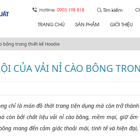
Tìm kiếm
Hotline:
0903 198 818
C
TRANG CHỦ
SẢN PHẨM
GIỚI THIỆU
ào bông trong thiết kế Hoodie
ỘI CỦA VẢI NỈ CÀO BÔNG TRON
hỉ là món đồ thời trang tiện dụng mà còn trở thành bi
 còn bởi chất liệu vải nỉ cào bông, mềm mại, giữ ấm v
bông mang đến cảm giác thoải mái, tinh tế và hiện đại,